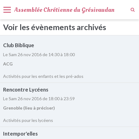
Assemblée Chrétienne du Grésivaudan
Voir les évènements archivés
Activités
Agenda
Club Biblique
Qui sommes-nous ?
Le Sam 26 nov 2016
de 14:30
à 18:00
Nous trouver
ACG
Nous contacter
Activités pour les enfants et les pré-ados
Rencontre Lycéens
Le Sam 26 nov 2016
de 18:00
à 23:59
Grenoble (lieu à préciser)
Activités pour les lycéens
Intempor'elles