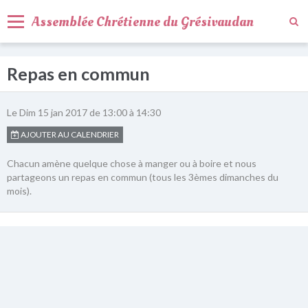
Assemblée Chrétienne du Grésivaudan
Activités
Repas en commun
Agenda
Qui sommes-nous ?
Le Dim 15 jan 2017
de 13:00
à 14:30
AJOUTER AU CALENDRIER
Nous trouver
Chacun amène quelque chose à manger ou à boire et nous
Nous contacter
partageons un repas en commun (tous les 3èmes dimanches du
mois).