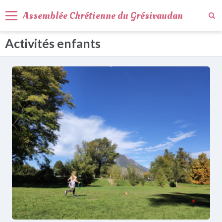
Assemblée Chrétienne du Grésivaudan
Activités enfants
Activités
Agenda
Qui sommes-nous ?
Nous trouver
Nous contacter